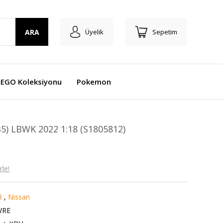
ARA
Üyelik
Sepetim
LEGO Koleksiyonu
Pokemon
5) LBWK 2022 1:18 (S1805812)
le!
8
,
Nissan
WRE