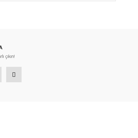
ıza iletebilirsiniz.
A
lı çıkın!