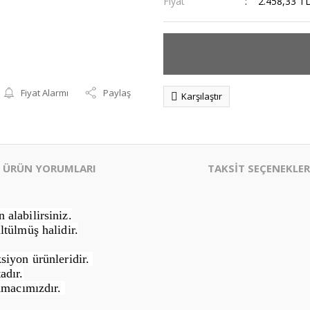
Fiyat
2.458,33 T
Fiyat Alarmı
Paylaş
Karşılaştır
ÜRÜN YORUMLARI
TAKSİT SEÇENEKLER
alabilirsiniz.
ltülmüş halidir.
siyon ürünleridir.
adır.
Amacımızdır.