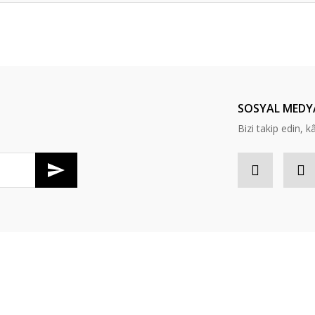
er konularda yetersiz gördüğünüz noktaları öneri formunu kullanarak tarafım
Bu ürüne ilk yorumu siz yapın!
Yorum Yaz
SOSYAL MEDY
Bizi takip edin, kâr
Gönder