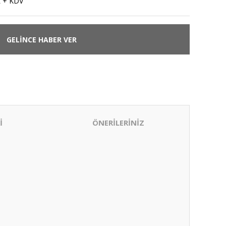
L + KDV
GELİNCE HABER VER
İ
ÖNERİLERİNİZ