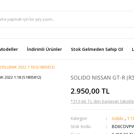
Modeller
İndirimli Ürünler
Stok Gelmeden Sahip Ol
35) LBWK 2022 1:18 (S1805812)
SOLIDO NISSAN GT-R (R3
2.950,00 TL
*313,66 TL den başlayan taksitler
Kategori
Solido
,
1:1
Stok Kodu
BD6CDVP