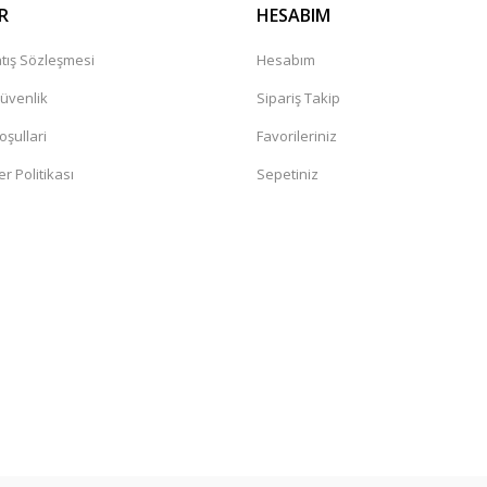
R
HESABIM
tış Sözleşmesi
Hesabım
Güvenlik
Sipariş Takip
oşullari
Favorileriniz
er Politikası
Sepetiniz