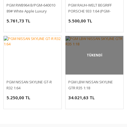
PGM RWB964 B/PGM-640010
PGM RAUH-WELT BEGRIFF
89# White Apple Luxury
PORSCHE 933 1:64 (PGM-
Version 1:64
640010)
5.761,73 TL
5.500,00 TL
TÜKENDİ
PGM NISSAN SKYLINE GT-R
PGM LBW NISSAN SKYLINE
R32 1:64
GTR R35 1:18
5.250,00 TL
34.021,63 TL