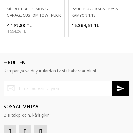
Citroen
Bos Model
MİCROTURBO SIMON'S
PAUDI ISUZU KAPALI KASA
Dodge
GARAGE CUSTOM TOW TRUCK
KAMYON 1:18
CMC
PINK 1:64
4.197,83 TL
15.364,61 TL
FIAT
CMR
4.664,26 TL
Ford
GMC
Harley Davidson
GMP
E-BÜLTEN
Honda
Greenlight
Kampanya ve duyurulardan ilk siz haberdar olun!
Isuzu
GT Spirit
Jaguar
Highway 61
Jeep
Hot Wheels
SOSYAL MEDYA
Koenigsegg
Bizi takip edin, kârlı çıkın!
IVY Models
Lada
IXO Tarmac