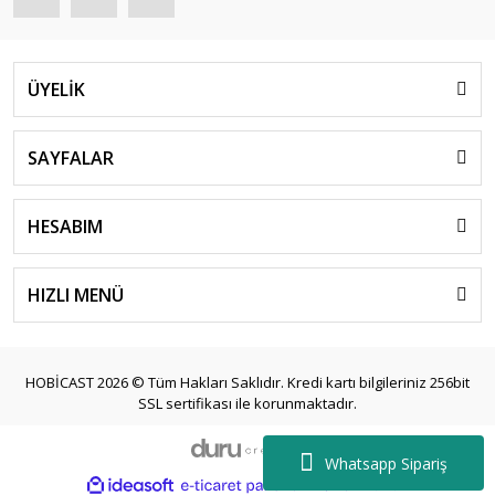
Lamborghini
i Scale
Lancia
IXO Models
ÜYELİK
Land Rover
İgnition Model
Lotus
SAYFALAR
İnno 64
Maserati
Jada
HESABIM
Mazda
Keng Fai
McLaren
HIZLI MENÜ
KK Scale
Mercedes Benz
Kyosho
Mercury
HOBİCAST 2026 © Tüm Hakları Saklıdır. Kredi kartı bilgileriniz 256bit
Laudo Racing
SSL sertifikası ile korunmaktadır.
Mini Cooper
LCD Models
Mitsubishi
Whatsapp Sipariş
MCG
ile
ideasoft
e-