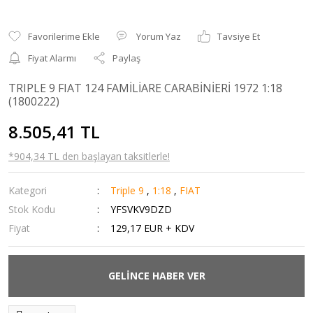
Yorum Yaz
Tavsiye Et
Fiyat Alarmı
Paylaş
TRIPLE 9 FIAT 124 FAMİLİARE CARABİNİERİ 1972 1:18
(1800222)
8.505,41 TL
*904,34 TL den başlayan taksitlerle!
Kategori
Triple 9
,
1:18
,
FIAT
Stok Kodu
YFSVKV9DZD
Fiyat
129,17 EUR + KDV
GELİNCE HABER VER