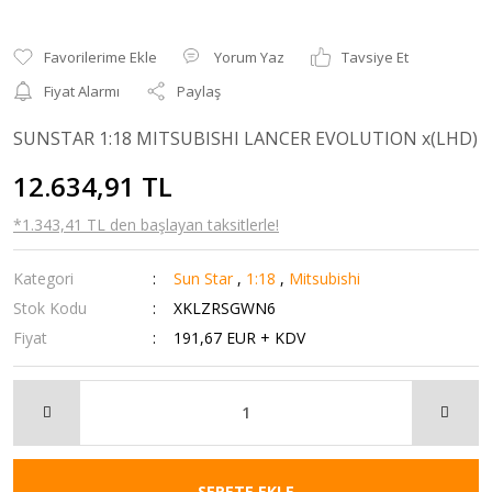
Yorum Yaz
Tavsiye Et
Fiyat Alarmı
Paylaş
SUNSTAR 1:18 MITSUBISHI LANCER EVOLUTION x(LHD)
12.634,91 TL
*1.343,41 TL den başlayan taksitlerle!
Kategori
Sun Star
,
1:18
,
Mitsubishi
Stok Kodu
XKLZRSGWN6
Fiyat
191,67 EUR + KDV
SEPETE EKLE