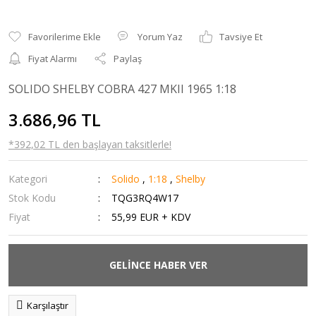
Yorum Yaz
Tavsiye Et
Fiyat Alarmı
Paylaş
SOLIDO SHELBY COBRA 427 MKII 1965 1:18
3.686,96 TL
*392,02 TL den başlayan taksitlerle!
Kategori
Solido
,
1:18
,
Shelby
Stok Kodu
TQG3RQ4W17
Fiyat
55,99 EUR + KDV
GELİNCE HABER VER
Karşılaştır