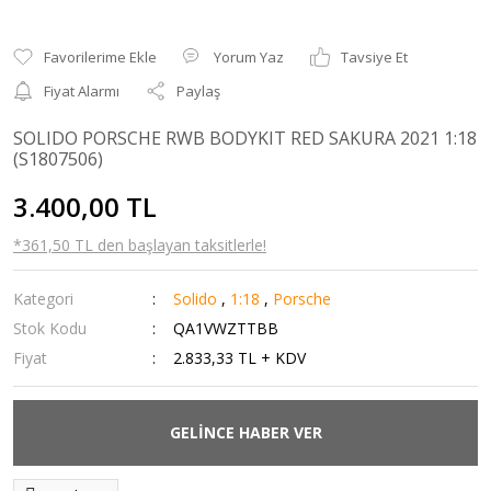
Yorum Yaz
Tavsiye Et
Fiyat Alarmı
Paylaş
SOLIDO PORSCHE RWB BODYKIT RED SAKURA 2021 1:18
(S1807506)
3.400,00 TL
*361,50 TL den başlayan taksitlerle!
Kategori
Solido
,
1:18
,
Porsche
Stok Kodu
QA1VWZTTBB
Fiyat
2.833,33 TL + KDV
GELİNCE HABER VER