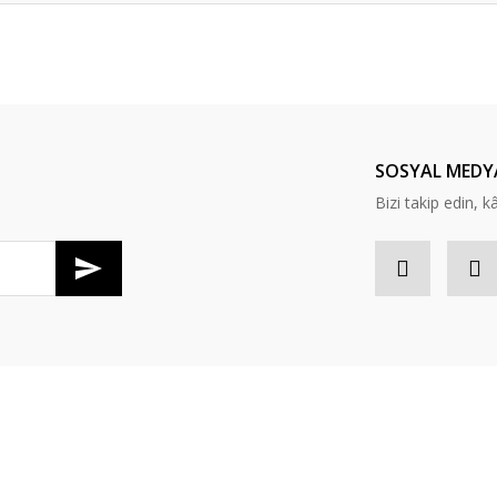
er konularda yetersiz gördüğünüz noktaları öneri formunu kullanarak tarafım
Bu ürüne ilk yorumu siz yapın!
Yorum Yaz
SOSYAL MEDY
Bizi takip edin, kâr
Gönder