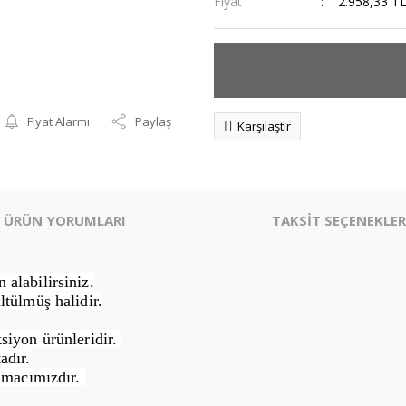
Fiyat
2.958,33 T
Fiyat Alarmı
Paylaş
Karşılaştır
ÜRÜN YORUMLARI
TAKSİT SEÇENEKLER
alabilirsiniz.
ltülmüş halidir.
siyon ürünleridir.
adır.
Amacımızdır.