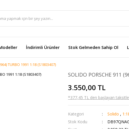
Modeller
İndirimli Ürünler
Stok Gelmeden Sahip Ol
64) TURBO 1991 1:18 (S1803407)
SOLIDO PORSCHE 911 (96
3.550,00 TL
*377,45 TL den başlayan taksitler
Kategori
Solido
,
1:1
Stok Kodu
DB97QNA