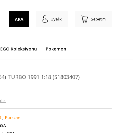
ARA
Üyelik
Sepetim
LEGO Koleksiyonu
Pokemon
4) TURBO 1991 1:18 (S1803407)
le!
8
,
Porsche
G5A