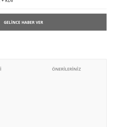
L + KDV
GELİNCE HABER VER
İ
ÖNERİLERİNİZ