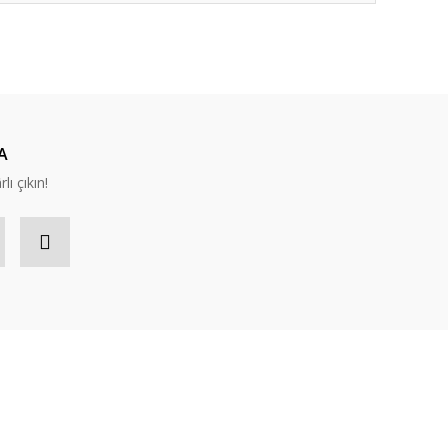
ıza iletebilirsiniz.
A
lı çıkın!