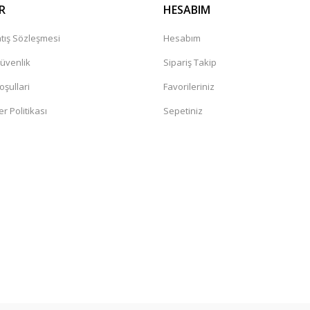
R
HESABIM
tış Sözleşmesi
Hesabım
Güvenlik
Sipariş Takip
oşullari
Favorileriniz
er Politikası
Sepetiniz