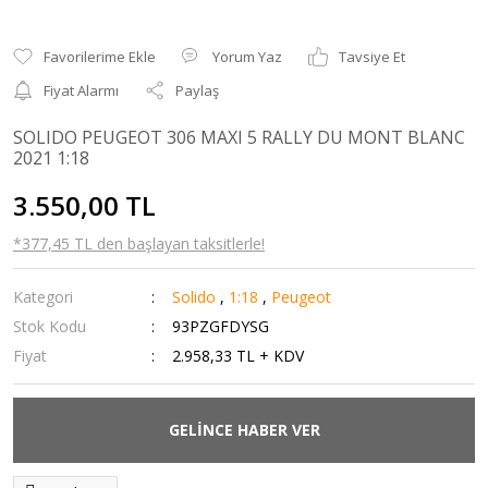
Yorum Yaz
Tavsiye Et
Fiyat Alarmı
Paylaş
SOLIDO PEUGEOT 306 MAXI 5 RALLY DU MONT BLANC
2021 1:18
3.550,00 TL
*377,45 TL den başlayan taksitlerle!
Kategori
Solido
,
1:18
,
Peugeot
Stok Kodu
93PZGFDYSG
Fiyat
2.958,33 TL + KDV
GELİNCE HABER VER