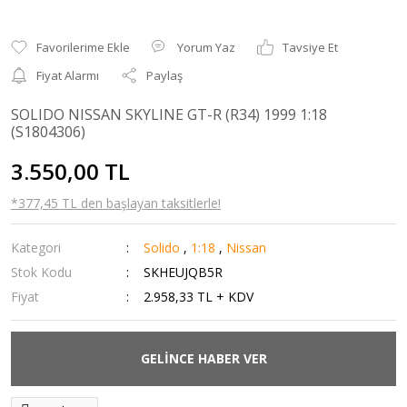
Yorum Yaz
Tavsiye Et
Fiyat Alarmı
Paylaş
SOLIDO NISSAN SKYLINE GT-R (R34) 1999 1:18
(S1804306)
3.550,00 TL
*377,45 TL den başlayan taksitlerle!
Kategori
Solido
,
1:18
,
Nissan
Stok Kodu
SKHEUJQB5R
Fiyat
2.958,33 TL + KDV
GELİNCE HABER VER