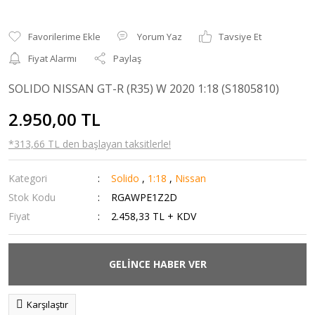
Yorum Yaz
Tavsiye Et
Fiyat Alarmı
Paylaş
SOLIDO NISSAN GT-R (R35) W 2020 1:18 (S1805810)
2.950,00 TL
*313,66 TL den başlayan taksitlerle!
Kategori
Solido
,
1:18
,
Nissan
Stok Kodu
RGAWPE1Z2D
Fiyat
2.458,33 TL + KDV
GELİNCE HABER VER
Karşılaştır