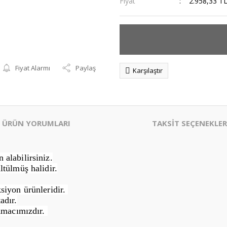
Fiyat
2.958,33 T
Fiyat Alarmı
Paylaş
Karşılaştır
ÜRÜN YORUMLARI
TAKSİT SEÇENEKLER
alabilirsiniz.
ltülmüş halidir.
siyon ürünleridir.
adır.
Amacımızdır.