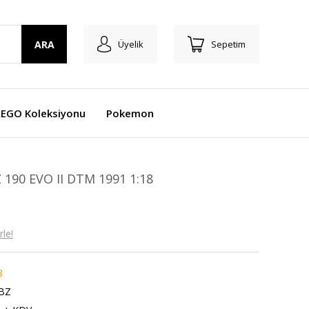
ARA
Üyelik
Sepetim
LEGO Koleksiyonu
Pokemon
190 EVO II DTM 1991 1:18
le!
8
BZ