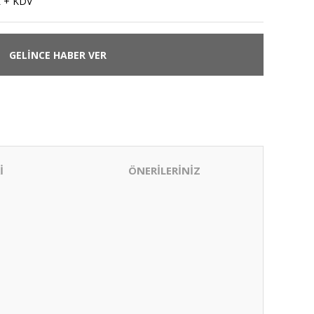
L + KDV
GELİNCE HABER VER
İ
ÖNERİLERİNİZ