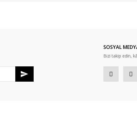
er konularda yetersiz gördüğünüz noktaları öneri formunu kullanarak tarafım
Bu ürüne ilk yorumu siz yapın!
Yorum Yaz
SOSYAL MEDY
Bizi takip edin, kâr
Gönder