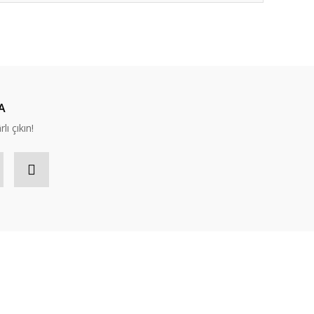
ıza iletebilirsiniz.
A
lı çıkın!