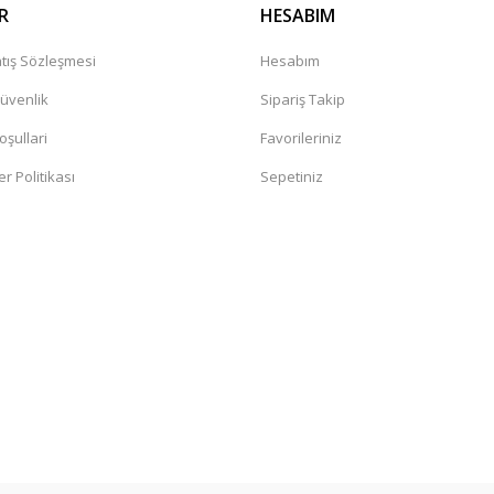
R
HESABIM
tış Sözleşmesi
Hesabım
Güvenlik
Sipariş Takip
oşullari
Favorileriniz
er Politikası
Sepetiniz