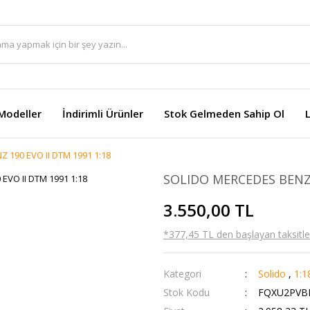
Modeller
İndirimli Ürünler
Stok Gelmeden Sahip Ol
 190 EVO II DTM 1991 1:18
SOLIDO MERCEDES BENZ 
3.550,00 TL
*377,45 TL den başlayan taksitler
Kategori
Solido
,
1:1
Stok Kodu
FQXU2PVB