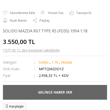
Yorum Yaz
Tavsiye Et
Fiyat Alarmı
Paylaş
SOLIDO MAZDA RX7 TYPE RS (FD3S) 1994 1:18
3.550,00 TL
*377,45 TL den başlayan taksitlerle!
Kategori
Solido
,
1:18
,
Mazda
Stok Kodu
MPTQM2DD1Z
Fiyat
2.958,33 TL + KDV
GELİNCE HABER VER
Karşılaştır