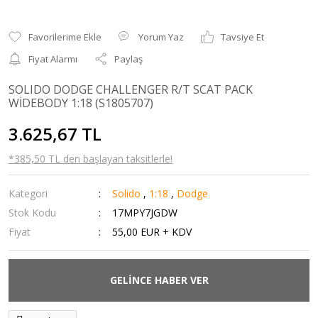
Yorum Yaz
Tavsiye Et
Fiyat Alarmı
Paylaş
SOLIDO DODGE CHALLENGER R/T SCAT PACK
WİDEBODY 1:18 (S1805707)
3.625,67 TL
*385,50 TL den başlayan taksitlerle!
Kategori
Solido
,
1:18
,
Dodge
Stok Kodu
17MPY7JGDW
Fiyat
55,00 EUR + KDV
GELİNCE HABER VER