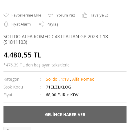
Yorum Yaz
Tavsiye Et
Fiyat Alarmı
Paylaş
SOLIDO ALFA ROMEO C43 ITALIAN GP 2023 1:18
(S1811103)
4.480,55 TL
*476,39 TL den başlayan taksitlerle!
Kategori
Solido
,
1:18
,
Alfa Romeo
Stok Kodu
71ELZLKLQG
Fiyat
68,00 EUR + KDV
GELİNCE HABER VER