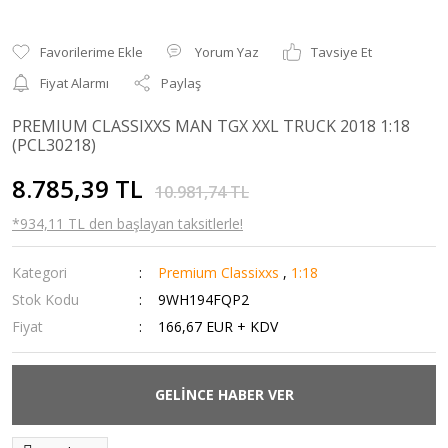
Yorum Yaz
Tavsiye Et
Fiyat Alarmı
Paylaş
PREMIUM CLASSIXXS MAN TGX XXL TRUCK 2018 1:18
(PCL30218)
8.785,39 TL
10.981,74 TL
*934,11 TL den başlayan taksitlerle!
Kategori
Premium Classixxs
,
1:18
Stok Kodu
9WH194FQP2
Fiyat
166,67 EUR + KDV
GELİNCE HABER VER