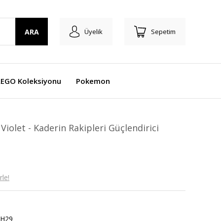
ARA
Üyelik
Sepetim
LEGO Koleksiyonu
Pokemon
iolet - Kaderin Rakipleri Güçlendirici
le!
H29