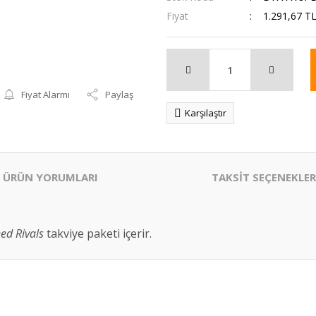
Fiyat
1.291,67 T
Fiyat Alarmı
Paylaş
Karşılaştır
ÜRÜN YORUMLARI
TAKSİT SEÇENEKLER
ed Rivals
takviye paketi içerir.
er konularda yetersiz gördüğünüz noktaları öneri formunu kullanarak tarafım
Bu ürüne ilk yorumu siz yapın!