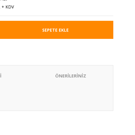
L + KDV
SEPETE EKLE
İ
ÖNERİLERİNİZ
ıza iletebilirsiniz.