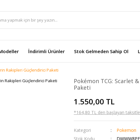
Modeller
İndirimli Ürünler
Stok Gelmeden Sahip Ol
in Rakipleri Güçlendirici Paketi
Pokémon TCG: Scarlet & V
Paketi
1.550,00 TL
*164,80 TL den başlayan taksitler
Kategori
Pokemon
Stok Kodu
DWWW8PE