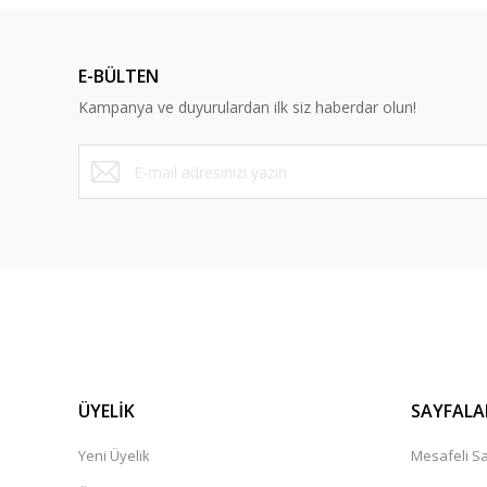
Ürün resmi kalitesiz, bozuk veya görüntülenemiyor.
Ürün açıklamasında eksik bilgiler bulunuyor.
E-BÜLTEN
Ürün bilgilerinde hatalar bulunuyor.
Kampanya ve duyurulardan ilk siz haberdar olun!
Ürün fiyatı diğer sitelerden daha pahalı.
Bu ürüne benzer farklı alternatifler olmalı.
ÜYELİK
SAYFALA
Yeni Üyelik
Mesafeli Sa