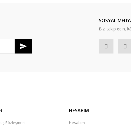
Yorum Yaz
SOSYAL MEDY
Bizi takip edin, kâr
Gönder
R
HESABIM
tış Sözleşmesi
Hesabım