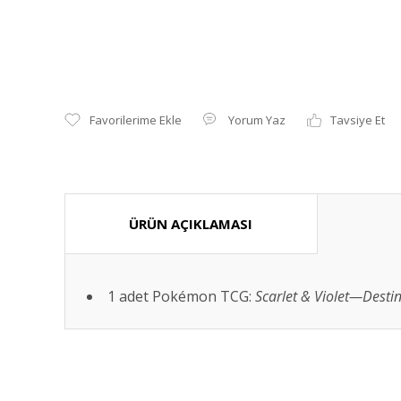
Yorum Yaz
Tavsiye Et
ÜRÜN AÇIKLAMASI
1 adet Pokémon TCG:
Scarlet & Violet—Destin
Bu ürünün fiyat bilgisi, resim, ürün açıklamalarında ve diğ
Görüş ve önerileriniz için teşekkür ederiz.