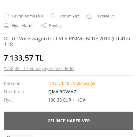
Yorum Yaz
Tavsiye Et
Fiyat Alarmı
Paylaş
OTTO Volkswagen Golf VI R RİSİNG BLUE 2010 (OT412)
1:18
7.133,57 TL
*758,48 TL den başlayan taksitlerle!
Kategori
Otto
,
1:18
,
Volkswagen
Stok Kodu
QMAJ9DVAA7
Fiyat
108,33 EUR + KDV
GELİNCE HABER VER