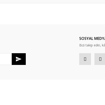
er konularda yetersiz gördüğünüz noktaları öneri formunu kullanarak tarafım
Bu ürüne ilk yorumu siz yapın!
Yorum Yaz
SOSYAL MEDY
Bizi takip edin, kâr
Gönder