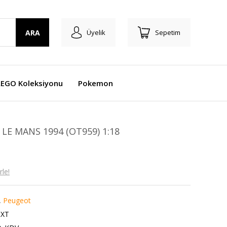
ARA
Üyelik
Sepetim
LEGO Koleksiyonu
Pokemon
LE MANS 1994 (OT959) 1:18
le!
,
Peugeot
XT