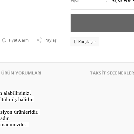
Fiyat
95,83 EUR 
Fiyat Alarmı
Paylaş
Karşılaştır
ÜRÜN YORUMLARI
TAKSİT SEÇENEKLER
alabilirsiniz.
ltülmüş halidir.
siyon ürünleridir.
adır.
Amacımızdır.