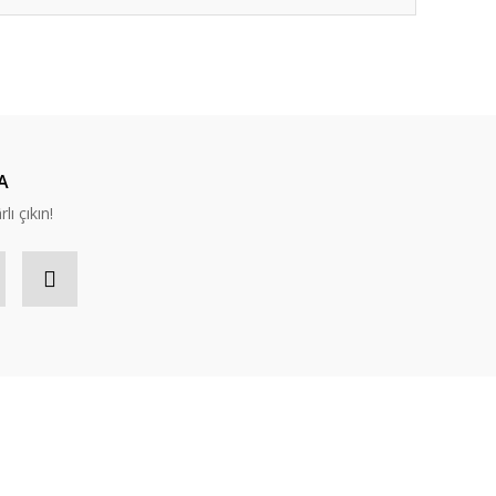
ıza iletebilirsiniz.
A
lı çıkın!