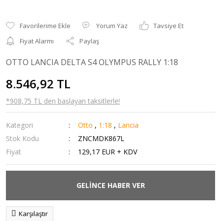
Yorum Yaz
Tavsiye Et
Fiyat Alarmı
Paylaş
OTTO LANCIA DELTA S4 OLYMPUS RALLY 1:18
8.546,92 TL
*908,75 TL den başlayan taksitlerle!
Kategori
Otto
,
1:18
,
Lancia
Stok Kodu
ZNCMDK867L
Fiyat
129,17 EUR + KDV
GELİNCE HABER VER
Karşılaştır