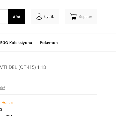
ARA
Üyelik
Sepetim
LEGO Koleksiyonu
Pokemon
TI DEL (OT415) 1:18
le!
,
Honda
5