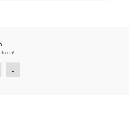
ıza iletebilirsiniz.
A
lı çıkın!