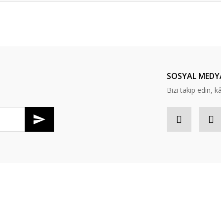
er konularda yetersiz gördüğünüz noktaları öneri formunu kullanarak tarafım
Bu ürüne ilk yorumu siz yapın!
Yorum Yaz
SOSYAL MEDY
Bizi takip edin, kâr
Gönder