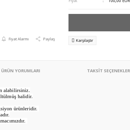
Fiyat
100,00 EUR
Fiyat Alarmı
Paylaş
Karşılaştır
ÜRÜN YORUMLARI
TAKSİT SEÇENEKLER
alabilirsiniz.
ltülmüş halidir.
siyon ürünleridir.
adır.
Amacımızdır.