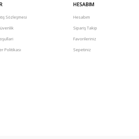
R
HESABIM
tış Sözleşmesi
Hesabım
Güvenlik
Sipariş Takip
oşullari
Favorileriniz
er Politikası
Sepetiniz