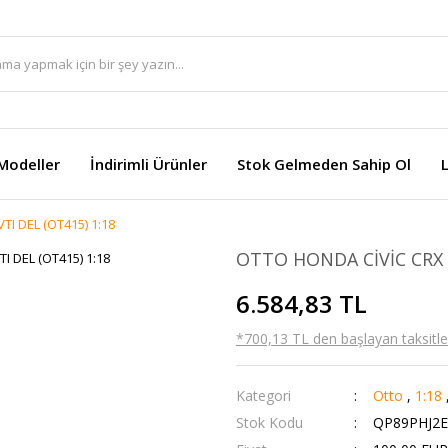
Modeller
İndirimli Ürünler
Stok Gelmeden Sahip Ol
I DEL (OT415) 1:18
OTTO HONDA CİVİC CRX V
6.584,83 TL
*700,13 TL den başlayan taksitler
Kategori
Otto
,
1:18
Stok Kodu
QP89PHJ2E