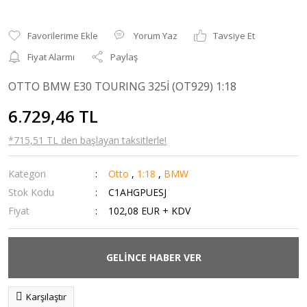
Yorum Yaz
Tavsiye Et
Fiyat Alarmı
Paylaş
OTTO BMW E30 TOURING 325İ (OT929) 1:18
6.729,46 TL
*715,51 TL den başlayan taksitlerle!
Kategori
Otto
,
1:18
,
BMW
Stok Kodu
C1AHGPUESJ
Fiyat
102,08 EUR + KDV
GELİNCE HABER VER
Karşılaştır