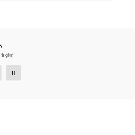
ıza iletebilirsiniz.
A
lı çıkın!