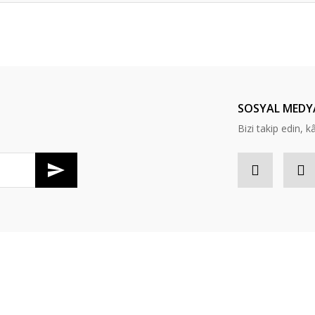
er konularda yetersiz gördüğünüz noktaları öneri formunu kullanarak tarafım
Bu ürüne ilk yorumu siz yapın!
Yorum Yaz
SOSYAL MEDY
Bizi takip edin, kâr
Gönder