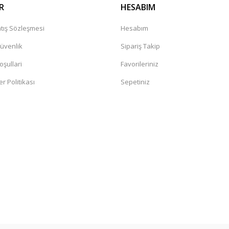
R
HESABIM
tış Sözleşmesi
Hesabım
Güvenlik
Sipariş Takip
oşullari
Favorileriniz
er Politikası
Sepetiniz