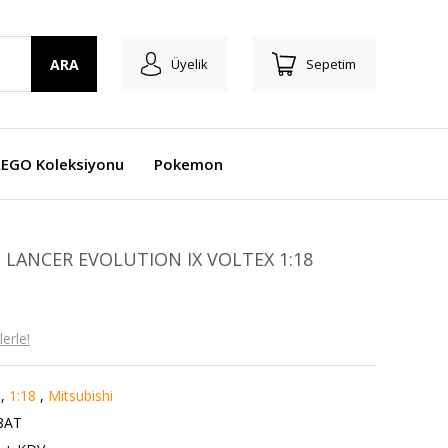
ARA
Üyelik
Sepetim
LEGO Koleksiyonu
Pokemon
 LANCER EVOLUTION IX VOLTEX 1:18
erle!
,
1:18
,
Mitsubishi
8AT