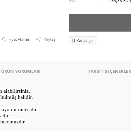
Fiyat
433,33 EUR
Fiyat Alarmı
Paylaş
Karşılaştır
ÜRÜN YORUMLARI
TAKSİT SEÇENEKLER
alabilirsiniz.
ltülmüş halidir.
siyon ürünleridir.
adır.
Amacımızdır.