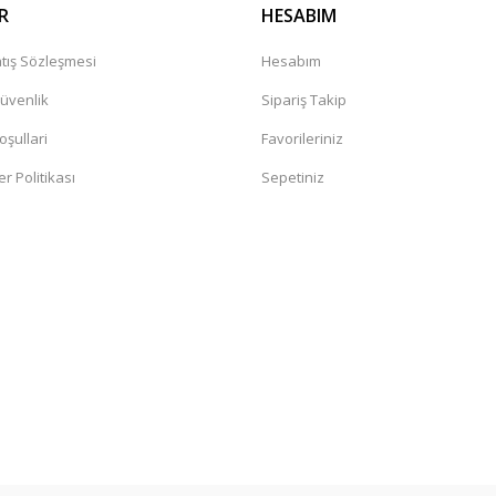
R
HESABIM
tış Sözleşmesi
Hesabım
Güvenlik
Sipariş Takip
oşullari
Favorileriniz
er Politikası
Sepetiniz