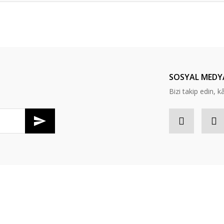
er konularda yetersiz gördüğünüz noktaları öneri formunu kullanarak tarafım
Bu ürüne ilk yorumu siz yapın!
Yorum Yaz
SOSYAL MEDY
Bizi takip edin, kâr
Gönder