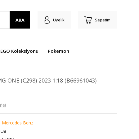
ARA
Üyelik
Sepetim
LEGO Koleksiyonu
Pokemon
 ONE (C298) 2023 1:18 (B66961043)
le!
,
Mercedes Benz
BU8