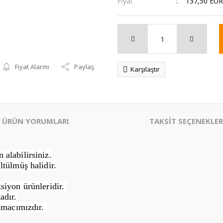
Fiyat
137,50 EUR
Fiyat Alarmı
Paylaş
Karşılaştır
ÜRÜN YORUMLARI
TAKSİT SEÇENEKLER
alabilirsiniz.
ltülmüş halidir.
siyon ürünleridir.
adır.
Amacımızdır.