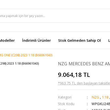
Modeller
İndirimli Ürünler
Stok Gelmeden Sahip Ol
ONE (C298) 2023 1:18 (B66961043)
NZG MERCEDES BENZ AMG
9.064,18 TL
*963,75 TL den başlayan taksitler
Kategori
NZG
,
1:18
Stok Kodu
WPGKU24