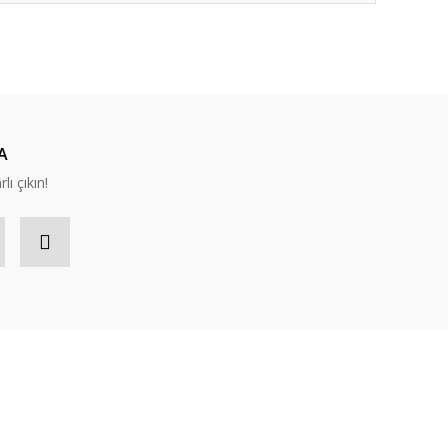
ıza iletebilirsiniz.
A
lı çıkın!