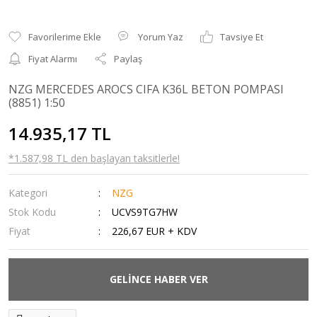
Yorum Yaz
Tavsiye Et
Fiyat Alarmı
Paylaş
NZG MERCEDES AROCS CIFA K36L BETON POMPASI
(8851) 1:50
14.935,17 TL
*1.587,98 TL den başlayan taksitlerle!
Kategori
NZG
Stok Kodu
UCVS9TG7HW
Fiyat
226,67 EUR + KDV
GELİNCE HABER VER