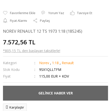
Yorum Yaz
Tavsiye Et
Fiyat Alarmı
Paylaş
NOREV RENAULT 12 TS 1973 1:18 (185245)
7.572,56 TL
*805,15 TL den başlayan taksitlerle!
Kategori
Norev
,
1:18
,
Renault
Stok Kodu
9SX1QLLTFM
Fiyat
115,00 EUR + KDV
GELİNCE HABER VER
Karşılaştır