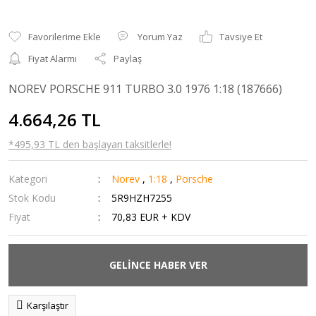
Yorum Yaz
Tavsiye Et
Fiyat Alarmı
Paylaş
NOREV PORSCHE 911 TURBO 3.0 1976 1:18 (187666)
4.664,26 TL
*495,93 TL den başlayan taksitlerle!
Kategori
Norev
,
1:18
,
Porsche
Stok Kodu
5R9HZH7255
Fiyat
70,83 EUR + KDV
GELİNCE HABER VER
Karşılaştır