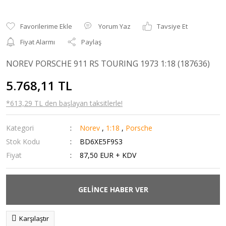
Yorum Yaz
Tavsiye Et
Fiyat Alarmı
Paylaş
NOREV PORSCHE 911 RS TOURING 1973 1:18 (187636)
5.768,11 TL
*613,29 TL den başlayan taksitlerle!
Kategori
Norev
,
1:18
,
Porsche
Stok Kodu
BD6XE5F9S3
Fiyat
87,50 EUR + KDV
GELİNCE HABER VER
Karşılaştır