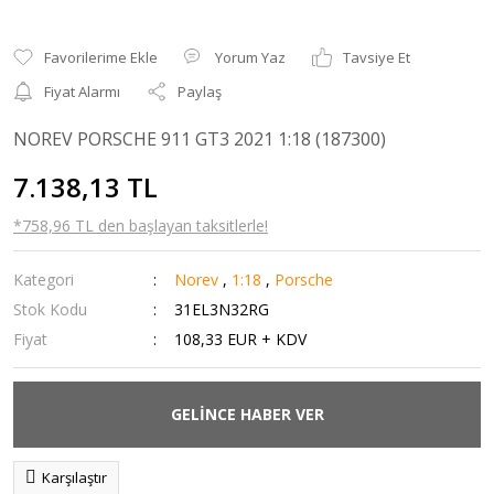
Yorum Yaz
Tavsiye Et
Fiyat Alarmı
Paylaş
NOREV PORSCHE 911 GT3 2021 1:18 (187300)
7.138,13 TL
*758,96 TL den başlayan taksitlerle!
Kategori
Norev
,
1:18
,
Porsche
Stok Kodu
31EL3N32RG
Fiyat
108,33 EUR + KDV
GELİNCE HABER VER
Karşılaştır