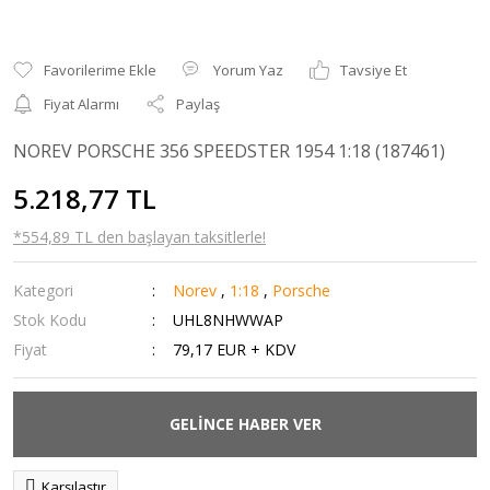
Yorum Yaz
Tavsiye Et
Fiyat Alarmı
Paylaş
NOREV PORSCHE 356 SPEEDSTER 1954 1:18 (187461)
5.218,77 TL
*554,89 TL den başlayan taksitlerle!
Kategori
Norev
,
1:18
,
Porsche
Stok Kodu
UHL8NHWWAP
Fiyat
79,17 EUR + KDV
GELİNCE HABER VER
Karşılaştır