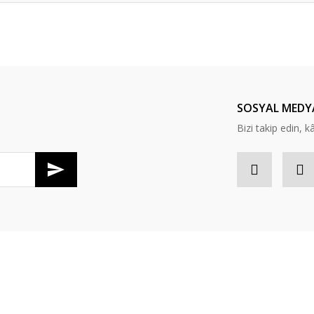
er konularda yetersiz gördüğünüz noktaları öneri formunu kullanarak tarafım
Bu ürüne ilk yorumu siz yapın!
Yorum Yaz
SOSYAL MEDY
Bizi takip edin, kâr
Gönder