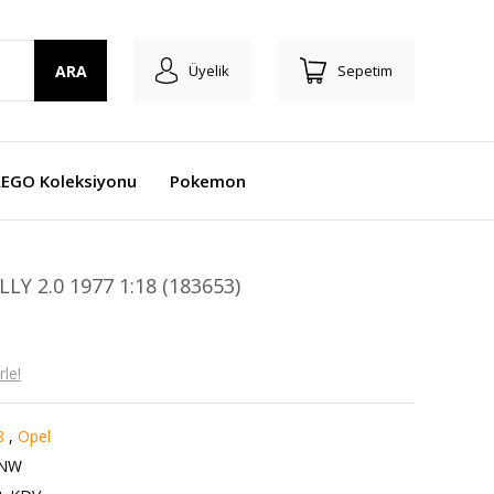
ARA
Üyelik
Sepetim
LEGO Koleksiyonu
Pokemon
Y 2.0 1977 1:18 (183653)
le!
8
,
Opel
ZNW