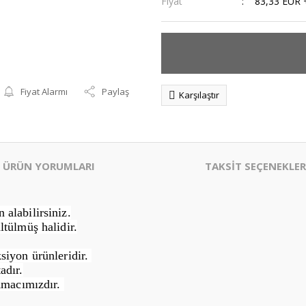
Fiyat
83,33 EUR 
Fiyat Alarmı
Paylaş
Karşılaştır
ÜRÜN YORUMLARI
TAKSİT SEÇENEKLER
alabilirsiniz.
ltülmüş halidir.
siyon ürünleridir.
adır.
Amacımızdır.