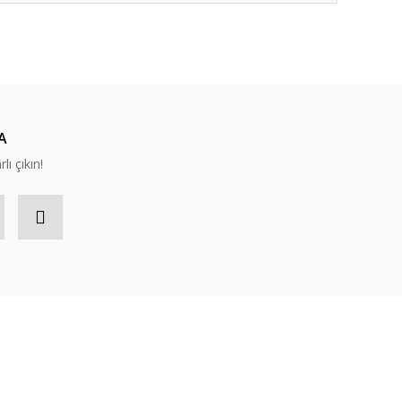
ıza iletebilirsiniz.
A
lı çıkın!