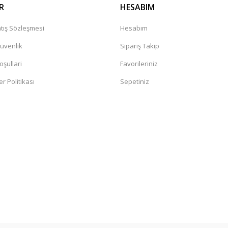
R
HESABIM
tış Sözleşmesi
Hesabım
Güvenlik
Sipariş Takip
oşullari
Favorileriniz
er Politikası
Sepetiniz