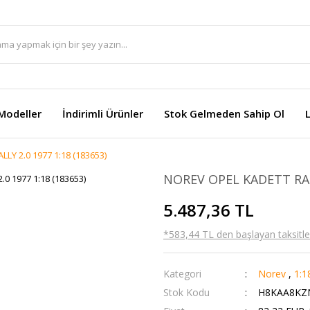
Modeller
İndirimli Ürünler
Stok Gelmeden Sahip Ol
LY 2.0 1977 1:18 (183653)
NOREV OPEL KADETT RALL
5.487,36 TL
*583,44 TL den başlayan taksitler
Kategori
Norev
,
1:1
Stok Kodu
H8KAA8K