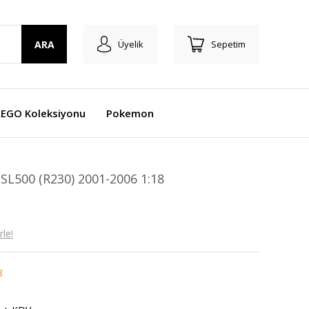
ARA
Üyelik
Sepetim
LEGO Koleksiyonu
Pokemon
500 (R230) 2001-2006 1:18
le!
8