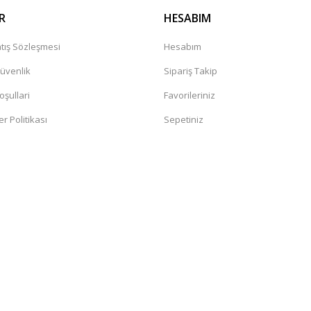
R
HESABIM
tış Sözleşmesi
Hesabım
Güvenlik
Sipariş Takip
oşullari
Favorileriniz
er Politikası
Sepetiniz