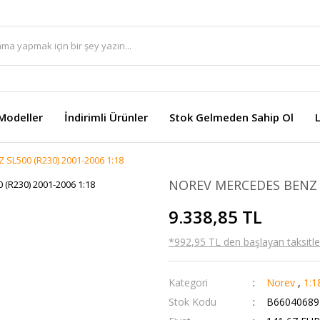
Modeller
İndirimli Ürünler
Stok Gelmeden Sahip Ol
SL500 (R230) 2001-2006 1:18
NOREV MERCEDES BENZ SL
9.338,85 TL
*992,95 TL den başlayan taksitler
Kategori
Norev
,
1:1
Stok Kodu
B66040689