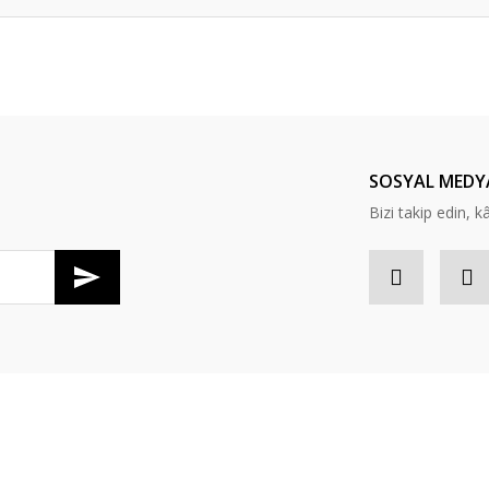
er konularda yetersiz gördüğünüz noktaları öneri formunu kullanarak tarafım
Bu ürüne ilk yorumu siz yapın!
Yorum Yaz
SOSYAL MEDY
Bizi takip edin, kâr
Gönder