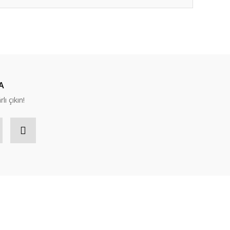
ıza iletebilirsiniz.
A
lı çıkın!