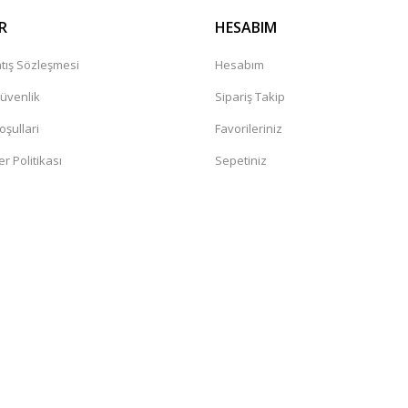
R
HESABIM
tış Sözleşmesi
Hesabım
Güvenlik
Sipariş Takip
oşullari
Favorileriniz
er Politikası
Sepetiniz