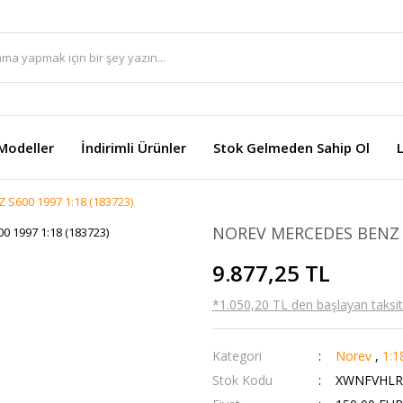
Modeller
İndirimli Ürünler
Stok Gelmeden Sahip Ol
S600 1997 1:18 (183723)
NOREV MERCEDES BENZ S6
9.877,25 TL
*1.050,20 TL den başlayan taksitl
Kategori
Norev
,
1:1
Stok Kodu
XWNFVHLR