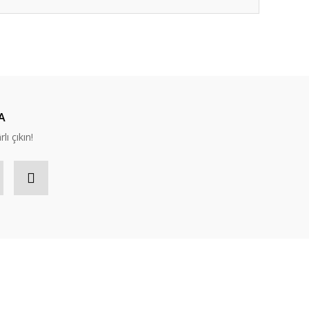
ıza iletebilirsiniz.
A
lı çıkın!