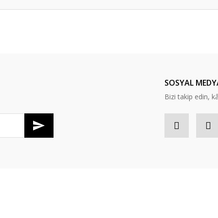
er konularda yetersiz gördüğünüz noktaları öneri formunu kullanarak tarafım
Bu ürüne ilk yorumu siz yapın!
Yorum Yaz
SOSYAL MEDY
Bizi takip edin, kâr
Gönder