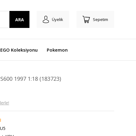
ARA
Üyelik
Sepetim
LEGO Koleksiyonu
Pokemon
00 1997 1:18 (183723)
erle!
8
U5