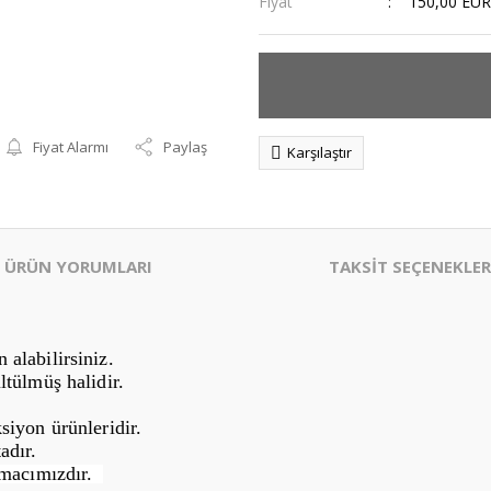
Fiyat
150,00 EUR
Fiyat Alarmı
Paylaş
Karşılaştır
ÜRÜN YORUMLARI
TAKSİT SEÇENEKLER
alabilirsiniz.
ltülmüş halidir.
siyon ürünleridir.
adır.
Amacımızdır.