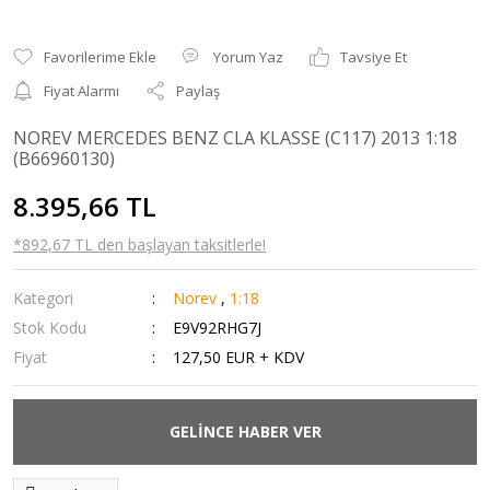
Yorum Yaz
Tavsiye Et
Fiyat Alarmı
Paylaş
NOREV MERCEDES BENZ CLA KLASSE (C117) 2013 1:18
(B66960130)
8.395,66 TL
*892,67 TL den başlayan taksitlerle!
Kategori
Norev
,
1:18
Stok Kodu
E9V92RHG7J
Fiyat
127,50 EUR + KDV
GELİNCE HABER VER