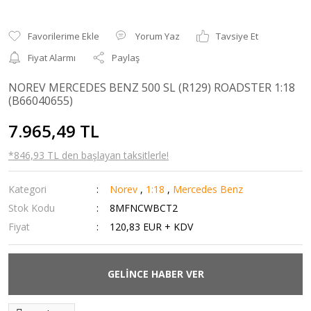
Yorum Yaz
Tavsiye Et
Fiyat Alarmı
Paylaş
NOREV MERCEDES BENZ 500 SL (R129) ROADSTER 1:18
(B66040655)
7.965,49 TL
*846,93 TL den başlayan taksitlerle!
Kategori
Norev
,
1:18
,
Mercedes Benz
Stok Kodu
8MFNCWBCT2
Fiyat
120,83 EUR + KDV
GELİNCE HABER VER