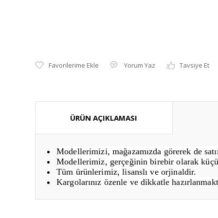
Yorum Yaz
Tavsiye Et
ÜRÜN AÇIKLAMASI
Modellerimizi, mağazamızda görerek de satın 
Modellerimiz, gerçeğinin birebir olarak küçü
Tüm ürünlerimiz, lisanslı ve orjinaldir.
Kargolarınız özenle ve dikkatle hazırlanmakt
Bu ürünün fiyat bilgisi, resim, ürün açıklamalarında ve diğ