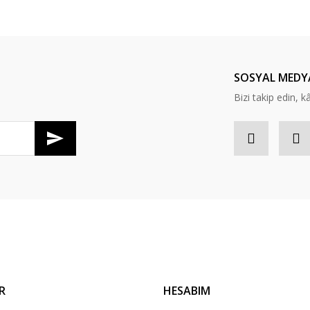
Bu ürüne ilk yorumu siz yapın!
Yorum Yaz
SOSYAL MEDY
Bizi takip edin, kâr
Gönder
R
HESABIM