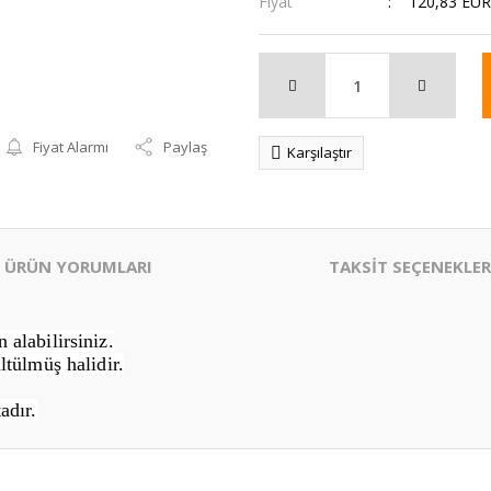
Fiyat
120,83 EUR
Fiyat Alarmı
Paylaş
Karşılaştır
ÜRÜN YORUMLARI
TAKSİT SEÇENEKLER
alabilirsiniz.
ltülmüş halidir.
adır.
er konularda yetersiz gördüğünüz noktaları öneri formunu kullanarak tarafım