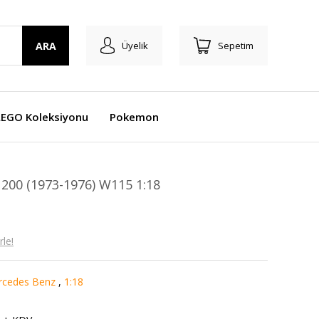
ARA
Üyelik
Sepetim
LEGO Koleksiyonu
Pokemon
00 (1973-1976) W115 1:18
le!
cedes Benz
,
1:18