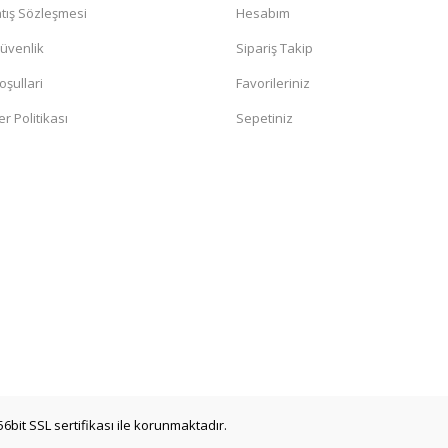
tış Sözleşmesi
Hesabım
Güvenlik
Sipariş Takip
oşullari
Favorileriniz
er Politikası
Sepetiniz
56bit SSL sertifikası ile korunmaktadır.