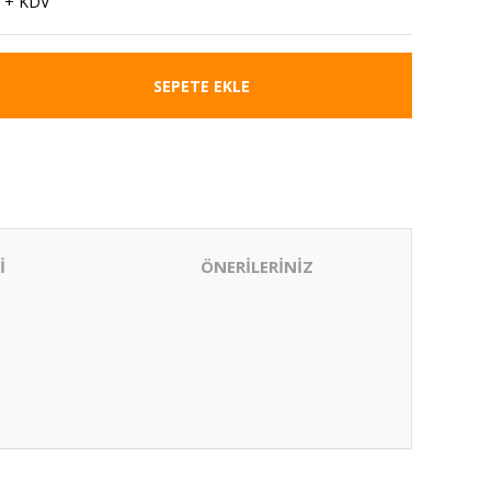
 + KDV
SEPETE EKLE
İ
ÖNERİLERİNİZ
ıza iletebilirsiniz.