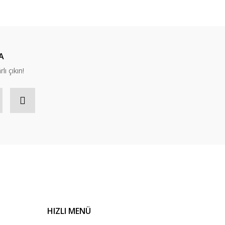
A
lı çıkın!
HIZLI MENÜ