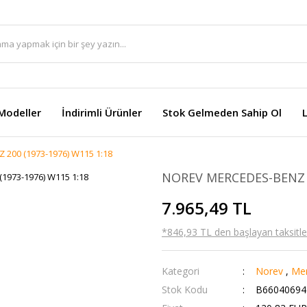
Modeller
İndirimli Ürünler
Stok Gelmeden Sahip Ol
200 (1973-1976) W115 1:18
NOREV MERCEDES-BENZ 2
7.965,49 TL
*846,93 TL den başlayan taksitler
Kategori
Norev
,
Mer
Stok Kodu
B66040694