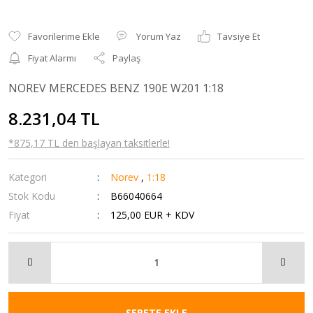
Yorum Yaz
Tavsiye Et
Fiyat Alarmı
Paylaş
NOREV MERCEDES BENZ 190E W201 1:18
8.231,04 TL
*875,17 TL den başlayan taksitlerle!
Kategori
Norev
,
1:18
Stok Kodu
B66040664
Fiyat
125,00 EUR + KDV
SEPETE EKLE