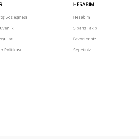
R
HESABIM
tış Sözleşmesi
Hesabım
Güvenlik
Sipariş Takip
oşullari
Favorileriniz
er Politikası
Sepetiniz