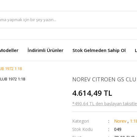
Modeller
İndirimli Ürünler
Stok Gelmeden Sahip Ol
B 1972 1:18
NOREV CITROEN GS CLUB
4.614,49 TL
*490,64 TL den başlayan taksitler
Kategori
Norev
,
1:1
Stok Kodu
049