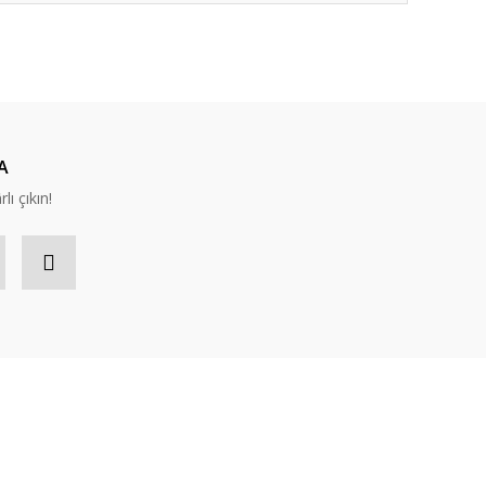
ıza iletebilirsiniz.
A
lı çıkın!