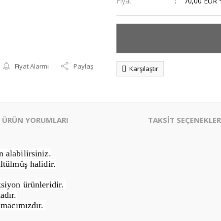
Fiyat
70,00 EUR 
Fiyat Alarmı
Paylaş
Karşılaştır
ÜRÜN YORUMLARI
TAKSİT SEÇENEKLER
alabilirsiniz.
ltülmüş halidir.
siyon ürünleridir.
adır.
Amacımızdır.