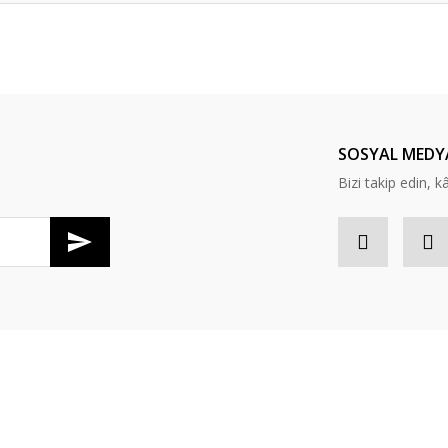
er konularda yetersiz gördüğünüz noktaları öneri formunu kullanarak tarafım
Bu ürüne ilk yorumu siz yapın!
Yorum Yaz
SOSYAL MEDY
Bizi takip edin, kâr
Gönder