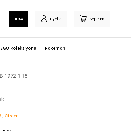
ARA
Üyelik
Sepetim
LEGO Koleksiyonu
Pokemon
 1972 1:18
le!
8
,
Citroen