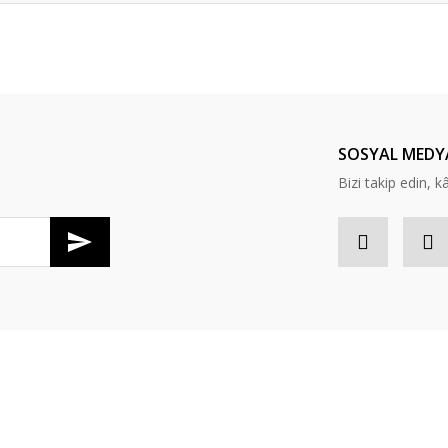
er konularda yetersiz gördüğünüz noktaları öneri formunu kullanarak tarafım
Bu ürüne ilk yorumu siz yapın!
Yorum Yaz
SOSYAL MEDY
Bizi takip edin, kâr
Gönder