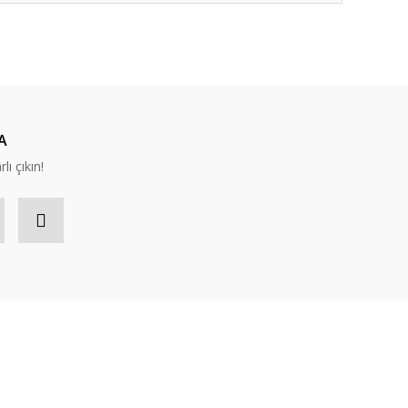
ıza iletebilirsiniz.
A
lı çıkın!