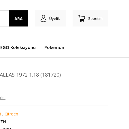
ARA
Üyelik
Sepetim
LEGO Koleksiyonu
Pokemon
LLAS 1972 1:18 (181720)
le!
8
,
Citroen
MZN