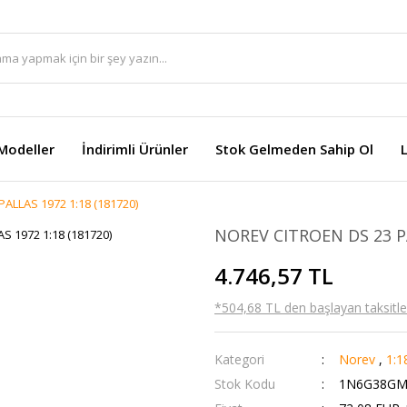
Modeller
İndirimli Ürünler
Stok Gelmeden Sahip Ol
ALLAS 1972 1:18 (181720)
NOREV CITROEN DS 23 PA
4.746,57 TL
*504,68 TL den başlayan taksitler
Kategori
Norev
,
1:1
Stok Kodu
1N6G38G