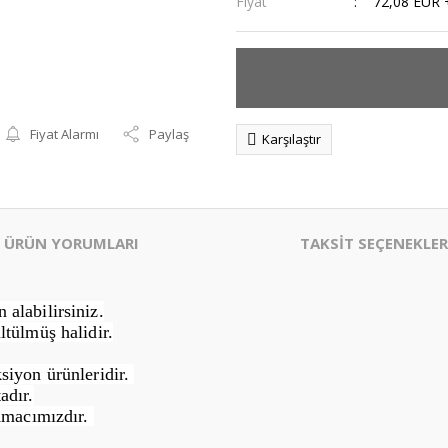
Fiyat
72,08 EUR 
Fiyat Alarmı
Paylaş
Karşılaştır
ÜRÜN YORUMLARI
TAKSİT SEÇENEKLER
alabilirsiniz.
ltülmüş halidir.
siyon ürünleridir.
adır.
Amacımızdır.