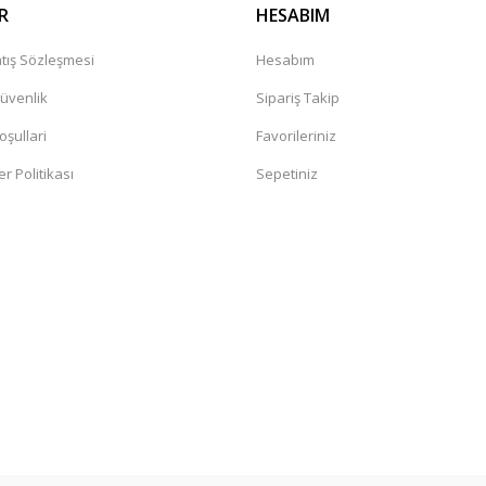
R
HESABIM
tış Sözleşmesi
Hesabım
Güvenlik
Sipariş Takip
oşullari
Favorileriniz
er Politikası
Sepetiniz