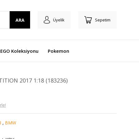
ARA
Üyelik
Sepetim
LEGO Koleksiyonu
Pokemon
ION 2017 1:18 (183236)
le!
8
,
BMW