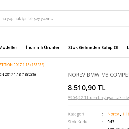
Modeller
İndirimli Ürünler
Stok Gelmeden Sahip Ol
TION 2017 1:18 (183236)
NOREV BMW M3 COMPETIT
8.510,90 TL
*904,92 TL den başlayan taksitler
Kategori
Norev
,
1:1
Stok Kodu
043