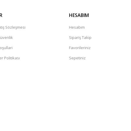
R
HESABIM
tış Sözleşmesi
Hesabım
Güvenlik
Sipariş Takip
oşullari
Favorileriniz
er Politikası
Sepetiniz