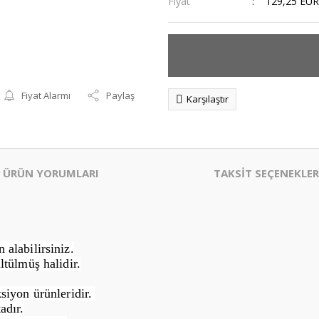
Fiyat
129,25 EUR
Fiyat Alarmı
Paylaş
Karşılaştır
ÜRÜN YORUMLARI
TAKSİT SEÇENEKLER
alabilirsiniz.
ltülmüş halidir.
siyon ürünleridir.
adır.