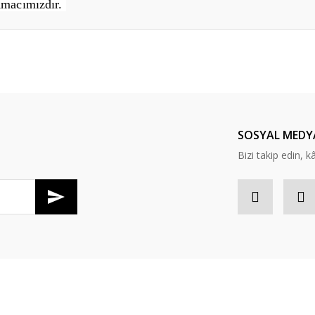
Amacımızdır.
er konularda yetersiz gördüğünüz noktaları öneri formunu kullanarak tarafım
Bu ürüne ilk yorumu siz yapın!
Yorum Yaz
SOSYAL MEDY
Bizi takip edin, kâr
Gönder