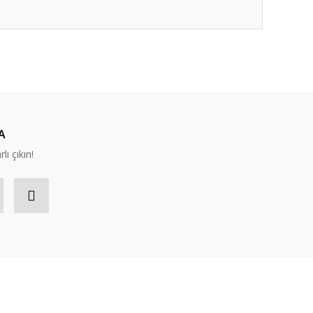
ıza iletebilirsiniz.
A
lı çıkın!