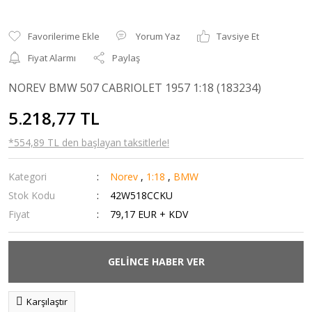
Yorum Yaz
Tavsiye Et
Fiyat Alarmı
Paylaş
NOREV BMW 507 CABRIOLET 1957 1:18 (183234)
5.218,77 TL
*554,89 TL den başlayan taksitlerle!
Kategori
Norev
,
1:18
,
BMW
Stok Kodu
42W518CCKU
Fiyat
79,17 EUR + KDV
GELİNCE HABER VER
Karşılaştır