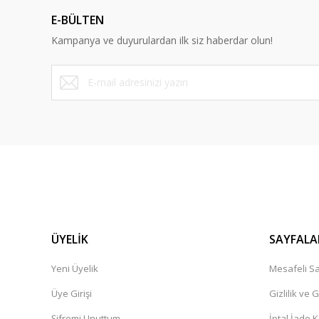
Ürün açıklamasında eksik bilgiler bulunuyor.
E-BÜLTEN
Ürün bilgilerinde hatalar bulunuyor.
Kampanya ve duyurulardan ilk siz haberdar olun!
Ürün fiyatı diğer sitelerden daha pahalı.
Bu ürüne benzer farklı alternatifler olmalı.
ÜYELİK
SAYFALA
Yeni Üyelik
Mesafeli Sa
Üye Girişi
Gizlilik ve 
Şifremi Unuttum
İptal İade K