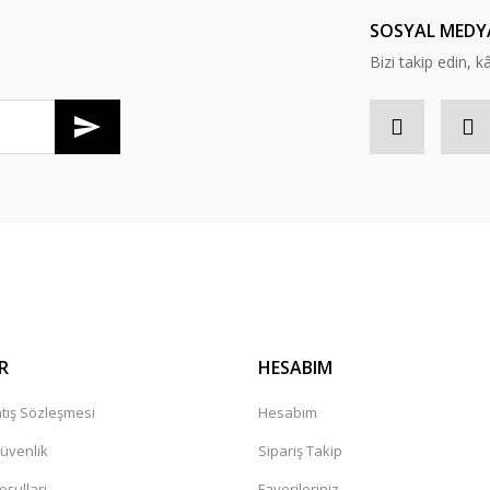
Yorum Yaz
SOSYAL MEDY
Bizi takip edin, kâr
Gönder
R
HESABIM
tış Sözleşmesi
Hesabım
Güvenlik
Sipariş Takip
oşullari
Favorileriniz