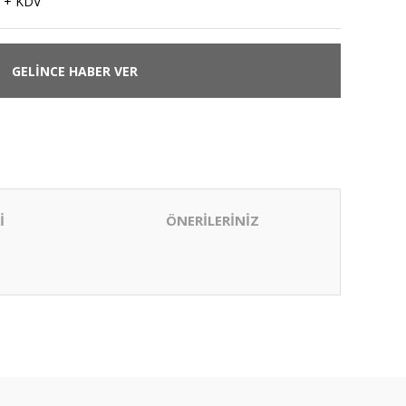
 + KDV
GELİNCE HABER VER
İ
ÖNERİLERİNİZ
ıza iletebilirsiniz.