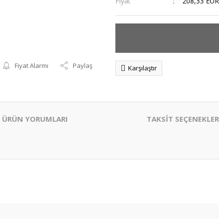
Fiyat
208,33 EUR
Fiyat Alarmı
Paylaş
Karşılaştır
ÜRÜN YORUMLARI
TAKSİT SEÇENEKLER
er konularda yetersiz gördüğünüz noktaları öneri formunu kullanarak tarafım
Bu ürüne ilk yorumu siz yapın!