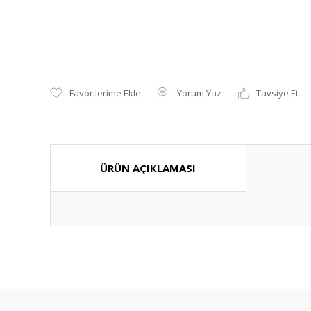
Yorum Yaz
Tavsiye Et
ÜRÜN AÇIKLAMASI
Bu ürünün fiyat bilgisi, resim, ürün açıklamalarında ve diğ
Görüş ve önerileriniz için teşekkür ederiz.
Ürün resmi kalitesiz, bozuk veya görüntülenemiyor.