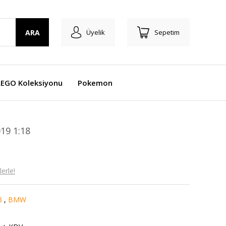
ARA
Üyelik
Sepetim
LEGO Koleksiyonu
Pokemon
19 1:18
erle!
8
,
BMW