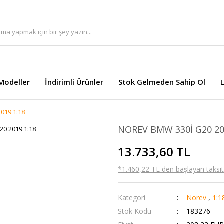
Modeller
İndirimli Ürünler
Stok Gelmeden Sahip Ol
019 1:18
NOREV BMW 330İ G20 20
13.733,60 TL
*1.460,22 TL den başlayan taksitl
Kategori
Norev
,
1:1
Stok Kodu
183276