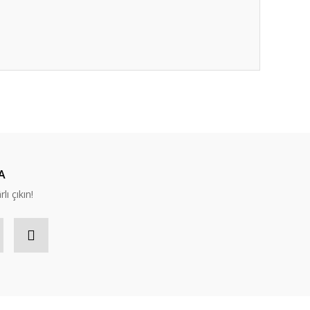
ıza iletebilirsiniz.
A
lı çıkın!