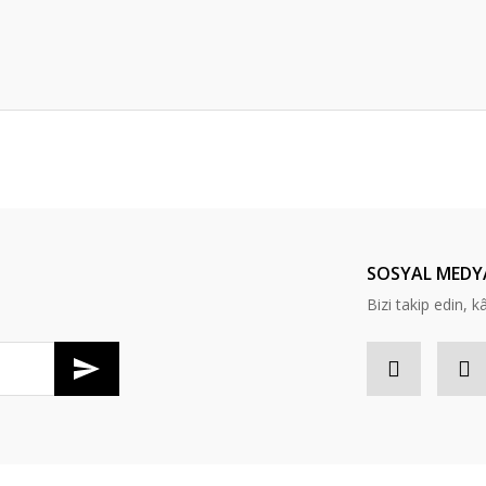
er konularda yetersiz gördüğünüz noktaları öneri formunu kullanarak tarafım
Bu ürüne ilk yorumu siz yapın!
Yorum Yaz
SOSYAL MEDY
Bizi takip edin, kâr
Gönder