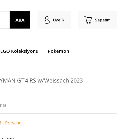
ARA
Üyelik
Sepetim
LEGO Koleksiyonu
Pokemon
YMAN GT4 RS w/Weissach 2023
le!
8
,
Porsche