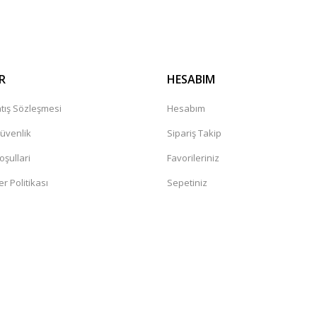
R
HESABIM
tış Sözleşmesi
Hesabım
Güvenlik
Sipariş Takip
oşullari
Favorileriniz
er Politikası
Sepetiniz