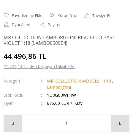
Yorum Yaz
Tavsiye Et
Fiyat Alarmı
Paylaş
MR COLLECTION LAMBORGHINI REVUELTO BAST
VIOLET 1:18 (LAMBO058SE4)
44.496,86 TL
*4.731,13 TL den başlayan taksitlerle!
Kategori
MR COLLECTION MODELS
,
1:18
,
Lamborghini
Stok Kodu
YD3GC3WFHW
Fiyat
675,00 EUR + KDV