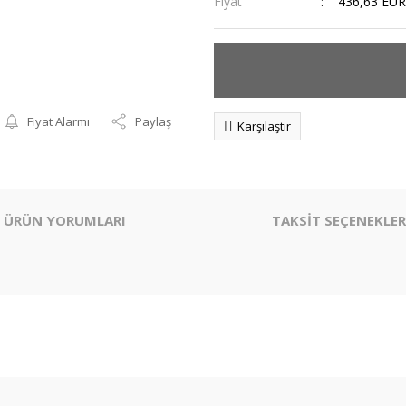
Fiyat
436,63 EUR
Fiyat Alarmı
Paylaş
Karşılaştır
ÜRÜN YORUMLARI
TAKSİT SEÇENEKLER
er konularda yetersiz gördüğünüz noktaları öneri formunu kullanarak tarafım
Bu ürüne ilk yorumu siz yapın!