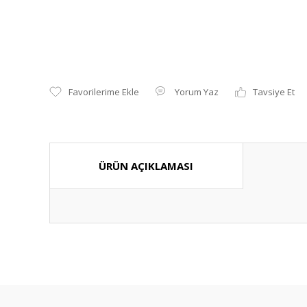
Yorum Yaz
Tavsiye Et
ÜRÜN AÇIKLAMASI
Bu ürünün fiyat bilgisi, resim, ürün açıklamalarında ve diğ
Görüş ve önerileriniz için teşekkür ederiz.
Ürün resmi kalitesiz, bozuk veya görüntülenemiyor.