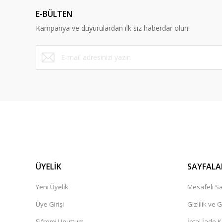
Ürün açıklamasında eksik bilgiler bulunuyor.
E-BÜLTEN
Ürün bilgilerinde hatalar bulunuyor.
Kampanya ve duyurulardan ilk siz haberdar olun!
Ürün fiyatı diğer sitelerden daha pahalı.
Bu ürüne benzer farklı alternatifler olmalı.
ÜYELİK
SAYFALA
Yeni Üyelik
Mesafeli Sa
Üye Girişi
Gizlilik ve 
Şifremi Unuttum
İptal İade K