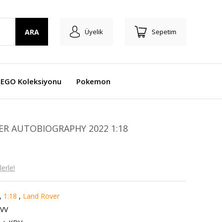
ARA
Üyelik
Sepetim
LEGO Koleksiyonu
Pokemon
R AUTOBIOGRAPHY 2022 1:18
erle!
,
1:18
,
Land Rover
VV