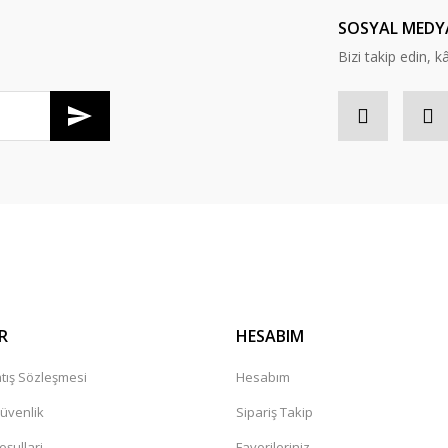
Yorum Yaz
SOSYAL MEDY
Bizi takip edin, kâr
Gönder
R
HESABIM
tış Sözleşmesi
Hesabım
Güvenlik
Sipariş Takip
oşullari
Favorileriniz