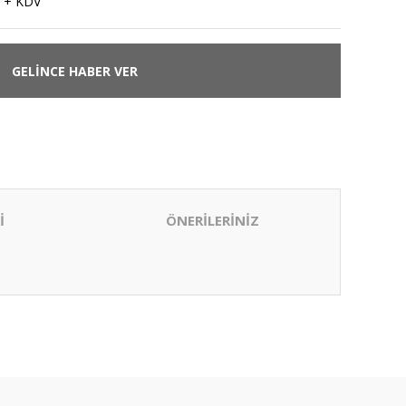
 + KDV
GELİNCE HABER VER
İ
ÖNERİLERİNİZ
ıza iletebilirsiniz.