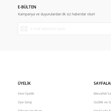
Ürün açıklamasında eksik bilgiler bulunuyor.
E-BÜLTEN
Ürün bilgilerinde hatalar bulunuyor.
Kampanya ve duyurulardan ilk siz haberdar olun!
Ürün fiyatı diğer sitelerden daha pahalı.
Bu ürüne benzer farklı alternatifler olmalı.
ÜYELİK
SAYFALA
Yeni Üyelik
Mesafeli Sa
Üye Girişi
Gizlilik ve 
Şifremi Unuttum
İptal İade K