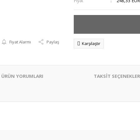
Fiyat
248,33 EUR
Fiyat Alarmı
Paylaş
Karşılaştır
ÜRÜN YORUMLARI
TAKSİT SEÇENEKLER
er konularda yetersiz gördüğünüz noktaları öneri formunu kullanarak tarafım
Bu ürüne ilk yorumu siz yapın!