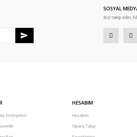
Yorum Yaz
SOSYAL MEDY
Bizi takip edin, kâr
Gönder
R
HESABIM
tış Sözleşmesi
Hesabım
Güvenlik
Sipariş Takip
oşullari
Favorileriniz