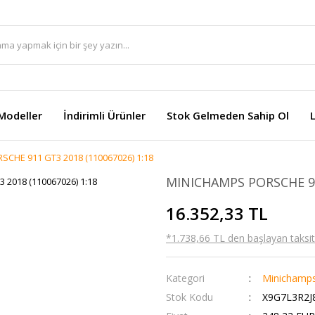
Modeller
İndirimli Ürünler
Stok Gelmeden Sahip Ol
CHE 911 GT3 2018 (110067026) 1:18
MINICHAMPS PORSCHE 911
16.352,33 TL
*1.738,66 TL den başlayan taksitl
Kategori
Minichamp
Stok Kodu
X9G7L3R2J