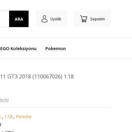
ARA
Üyelik
Sepetim
LEGO Koleksiyonu
Pokemon
 GT3 2018 (110067026) 1:18
erle!
s
,
1:18
,
Porsche
8