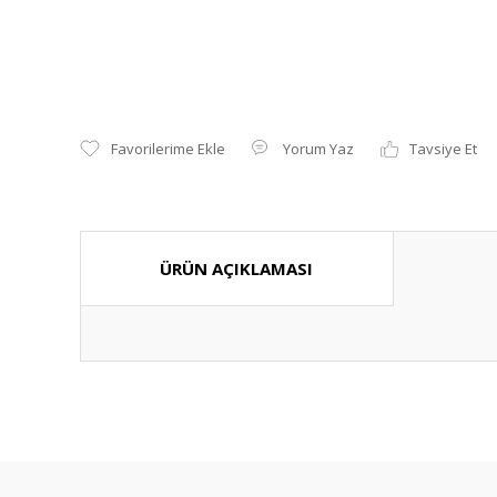
Yorum Yaz
Tavsiye Et
ÜRÜN AÇIKLAMASI
Bu ürünün fiyat bilgisi, resim, ürün açıklamalarında ve diğ
Görüş ve önerileriniz için teşekkür ederiz.
Ürün resmi kalitesiz, bozuk veya görüntülenemiyor.