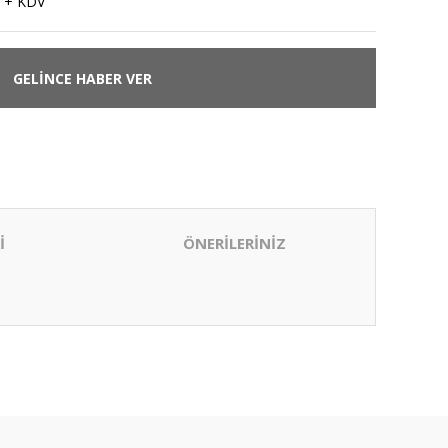
 + KDV
GELİNCE HABER VER
İ
ÖNERİLERİNİZ
ıza iletebilirsiniz.