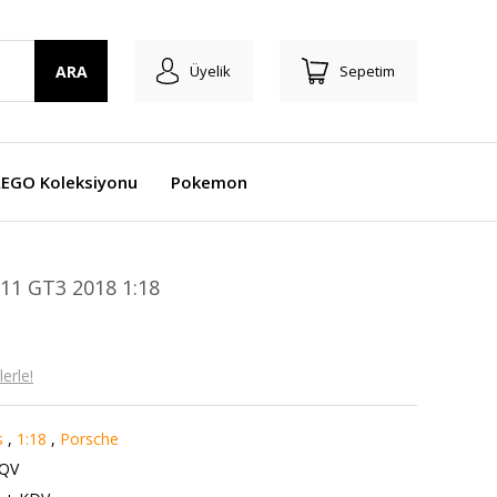
ARA
Üyelik
Sepetim
LEGO Koleksiyonu
Pokemon
1 GT3 2018 1:18
erle!
s
,
1:18
,
Porsche
QV