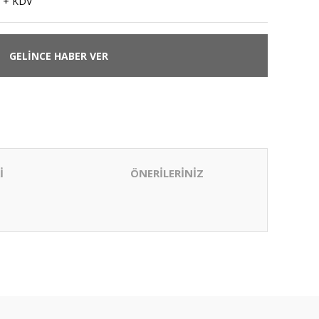
 + KDV
GELİNCE HABER VER
İ
ÖNERİLERİNİZ
ıza iletebilirsiniz.