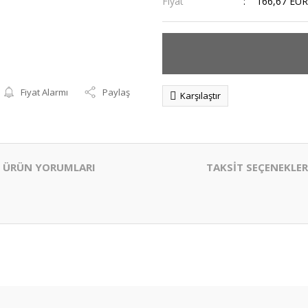
Fiyat
166,67 EUR
Fiyat Alarmı
Paylaş
Karşılaştır
ÜRÜN YORUMLARI
TAKSİT SEÇENEKLER
er konularda yetersiz gördüğünüz noktaları öneri formunu kullanarak tarafım
Bu ürüne ilk yorumu siz yapın!