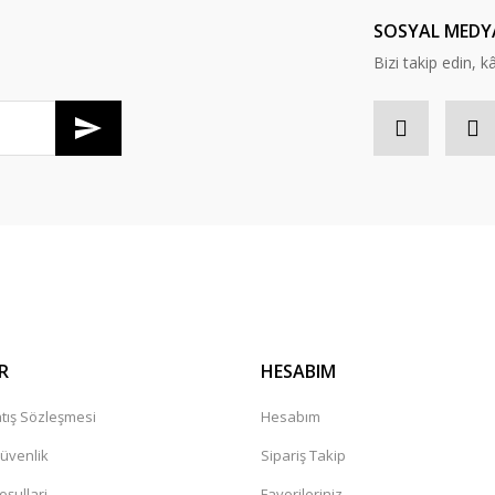
Yorum Yaz
SOSYAL MEDY
Bizi takip edin, kâr
Gönder
R
HESABIM
tış Sözleşmesi
Hesabım
Güvenlik
Sipariş Takip
oşullari
Favorileriniz