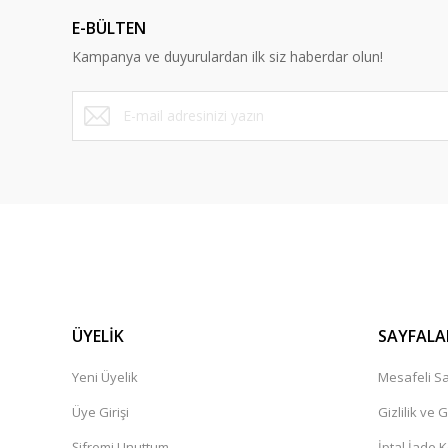
Ürün açıklamasında eksik bilgiler bulunuyor.
E-BÜLTEN
Ürün bilgilerinde hatalar bulunuyor.
Kampanya ve duyurulardan ilk siz haberdar olun!
Ürün fiyatı diğer sitelerden daha pahalı.
Bu ürüne benzer farklı alternatifler olmalı.
ÜYELİK
SAYFALA
Yeni Üyelik
Mesafeli Sa
Üye Girişi
Gizlilik ve 
Şifremi Unuttum
İptal İade K