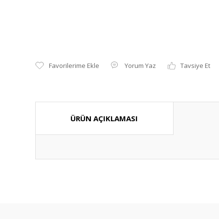
Yorum Yaz
Tavsiye Et
ÜRÜN AÇIKLAMASI
Bu ürünün fiyat bilgisi, resim, ürün açıklamalarında ve diğ
Görüş ve önerileriniz için teşekkür ederiz.
Ürün resmi kalitesiz, bozuk veya görüntülenemiyor.