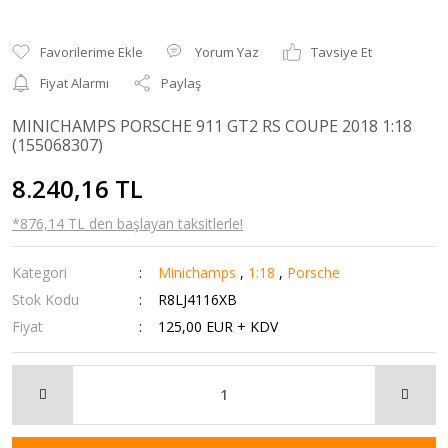
Yorum Yaz
Tavsiye Et
Fiyat Alarmı
Paylaş
MINICHAMPS PORSCHE 911 GT2 RS COUPE 2018 1:18
(155068307)
8.240,16 TL
*876,14 TL den başlayan taksitlerle!
Kategori
Minichamps
,
1:18
,
Porsche
Stok Kodu
R8LJ4116XB
Fiyat
125,00 EUR + KDV