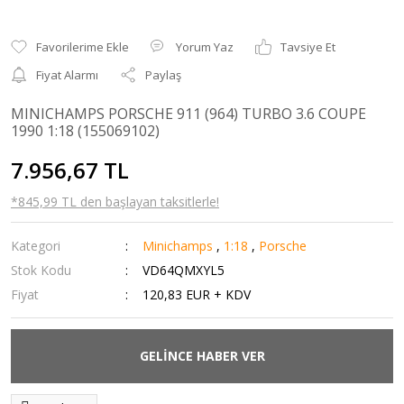
Yorum Yaz
Tavsiye Et
Fiyat Alarmı
Paylaş
MINICHAMPS PORSCHE 911 (964) TURBO 3.6 COUPE
1990 1:18 (155069102)
7.956,67 TL
*845,99 TL den başlayan taksitlerle!
Kategori
Minichamps
,
1:18
,
Porsche
Stok Kodu
VD64QMXYL5
Fiyat
120,83 EUR + KDV
GELİNCE HABER VER