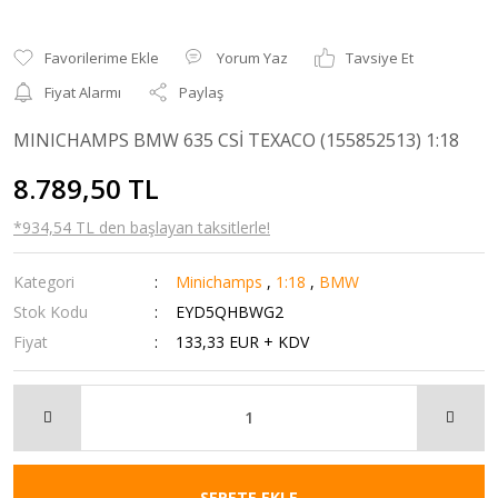
Yorum Yaz
Tavsiye Et
Fiyat Alarmı
Paylaş
MINICHAMPS BMW 635 CSİ TEXACO (155852513) 1:18
8.789,50 TL
*934,54 TL den başlayan taksitlerle!
Kategori
Minichamps
,
1:18
,
BMW
Stok Kodu
EYD5QHBWG2
Fiyat
133,33 EUR + KDV
SEPETE EKLE